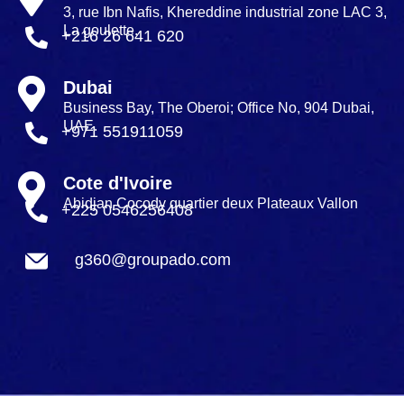
3, rue Ibn Nafis, Khereddine industrial zone LAC 3,
La goulette.
+216 26 641 620
Dubai
Business Bay, The Oberoi; Office No, 904 Dubai,
UAE.
+971 551911059
Cote d'Ivoire
Abidjan Cocody quartier deux Plateaux Vallon
+225 0546256408
g360@groupado.com